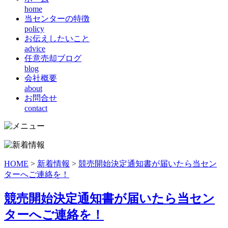
home
当センターの特徴
policy
お伝えしたいこと
advice
任意売却ブログ
blog
会社概要
about
お問合せ
contact
HOME
>
新着情報
>
競売開始決定通知書が届いたら当セン
ターへご連絡を！
競売開始決定通知書が届いたら当セン
ターへご連絡を！