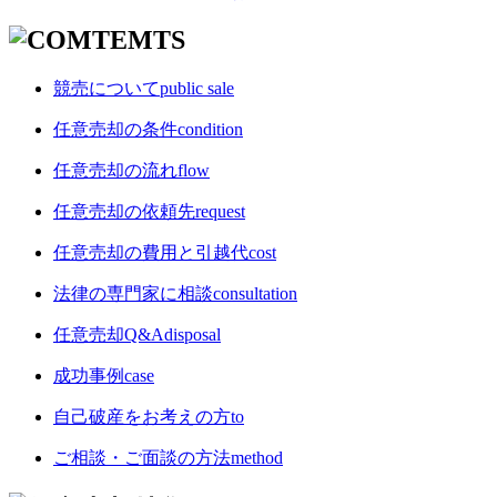
競売について
public sale
任意売却の条件
condition
任意売却の流れ
flow
任意売却の依頼先
request
任意売却の費用と引越代
cost
法律の専門家に相談
consultation
任意売却Q&A
disposal
成功事例
case
自己破産をお考えの方
to
ご相談・ご面談の方法
method