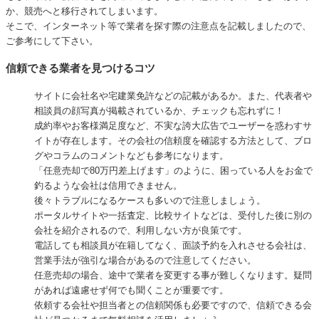
か、競売へと移行されてしまいます。
そこで、インターネット等で業者を探す際の注意点を記載しましたので、
ご参考にして下さい。
信頼できる業者を見つけるコツ
サイトに会社名や宅建業免許などの記載があるか。また、代表者や
相談員の顔写真が掲載されているか、チェックも忘れずに！
成約率やお客様満足度など、不実な誇大広告でユーザーを惑わすサ
イトが存在します。その会社の信頼度を確認する方法として、ブロ
グやコラムのコメントなども参考になります。
「任意売却で80万円差上げます」のように、困っている人をお金で
釣るような会社は信用できません。
後々トラブルになるケースも多いので注意しましょう。
ポータルサイトや一括査定、比較サイトなどは、受付した後に別の
会社を紹介されるので、利用しない方が良策です。
電話しても相談員が在籍してなく、面談予約を入れさせる会社は、
営業手法が強引な場合があるので注意してください。
任意売却の場合、途中で業者を変更する事が難しくなります。疑問
があれば遠慮せず何でも聞くことが重要です。
依頼する会社や担当者との信頼関係も必要ですので、信頼できる会