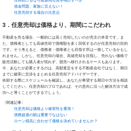
住み続けるなら親族間売買を検討すべき
借金問題、家族に言えない！
任意売却する場合の注意点
3．任意売却は価格より、期間にこだわれ
不動産を売る場合、一般的には高く売却したいのが売主の本音です。ま
た、債権者としても高値売却で債権額を多く回収するのが任意売却の目的
です。そう考えると、債務者・債権者とも目指す所は一致しているかもし
れません。しかし、任意売却の場合、高値売却を目指し、売れない価格で
販売活動しても購入者が現れず、競売へ移行されるケースもあります。
今、あなたが必要とするのは、高額査定をする不動産会社ではなく、期日
までに確実に交渉をまとめる任意売却アドバイザーです。
依頼する際にスケジュールを確認し、あなたが希望する期日や方法を相談
してください。任意売却のプロであれば、その意向に沿った解決方法で成
功へと導くことができるでしょう。
〈関連記事〉
任意売却は価格より確実性を重視！
債務超過の額は重要でなはない
ローン残高に合わせて価格を決めていませんか？