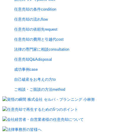
任意売却の条件
condition
任意売却の流れ
flow
任意売却の依頼先
request
任意売却の費用と引越代
cost
法律の専門家に相談
consultation
任意売却Q&A
disposal
成功事例
case
自己破産をお考えの方
to
ご相談・ご面談の方法
method