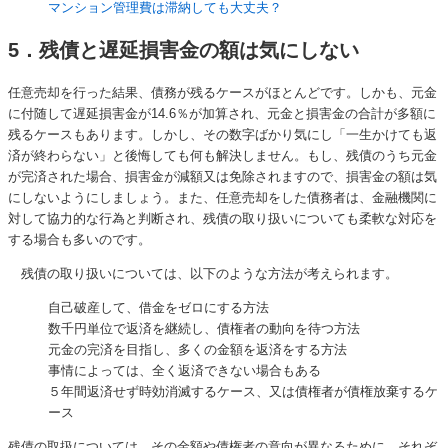
マンション管理費は滞納しても大丈夫？
5．残債と遅延損害金の額は気にしない
任意売却を行った結果、債務が残るケースがほとんどです。しかも、元金
に付随して遅延損害金が14.6％が加算され、元金と損害金の合計が多額に
残るケースもあります。しかし、その数字ばかり気にし「一生かけても返
済が終わらない」と後悔しても何も解決しません。もし、残債のうち元金
が完済された場合、損害金が減額又は免除されますので、損害金の額は気
にしないようにしましょう。また、任意売却をした債務者は、金融機関に
対して協力的な行為と判断され、残債の取り扱いについても柔軟な対応を
する場合も多いのです。
残債の取り扱いについては、以下のような方法が考えられます。
自己破産して、借金をゼロにする方法
数千円単位で返済を継続し、債権者の動向を待つ方法
元金の完済を目指し、多くの金額を返済をする方法
事情によっては、全く返済できない場合もある
５年間返済せず時効消滅するケース、又は債権者が債権放棄するケ
ース
残債の取扱については、その金額や債権者の意向が異なるために、それぞ