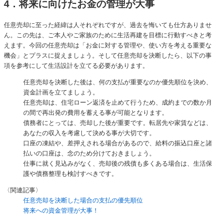
4．将来に向けたお金の管理が大事
任意売却に至った経緯は人それぞれですが、過去を悔いても仕方ありませ
ん。この先は、ご本人やご家族のために生活再建を目標に行動すべきと考
えます。今回の任意売却は「お金に対する管理や、使い方を考える重要な
機会」とプラスに捉えましょう。そして任意売却を決断したら、以下の事
項を参考にして生活設計を立てる必要があります。
任意売却を決断した後は、何の支払が重要なのか優先順位を決め、
資金計画を立てましょう。
任意売却は、住宅ローン返済を止めて行うため、成約までの数か月
の間で再出発の費用を蓄える事が可能となります。
債務者にとっては、売却した後が重要です。転居先や家賃などは、
あなたの収入を考慮して決める事が大切です。
口座の凍結や、差押えされる場合があるので、給料の振込口座と諸
払いの口座は、念のため分けておきましょう。
仕事に就く見込みがなく、売却後の残債も多くある場合は、生活保
護や債務整理も検討すべきです。
〈関連記事〉
任意売却を決断した場合の支払の優先順位
将来への資金管理が大事！