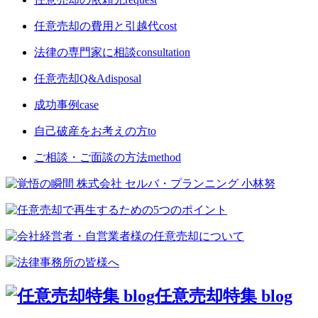
任意売却の費用と引越代
cost
法律の専門家に相談
consultation
任意売却Q&A
disposal
成功事例
case
自己破産をお考えの方
to
ご相談・ご面談の方法
method
任意売却特集 blog