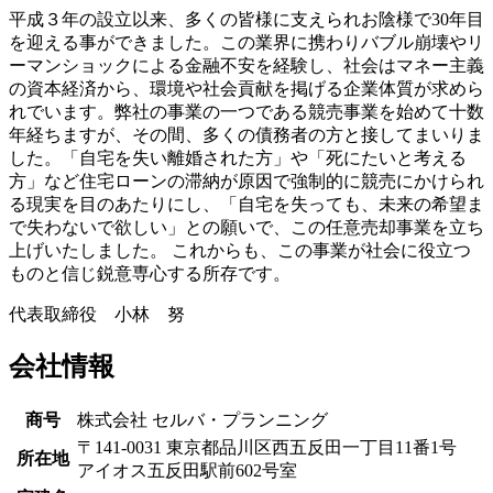
平成３年の設立以来、多くの皆様に支えられお陰様で30年目
を迎える事ができました。この業界に携わりバブル崩壊やリ
ーマンショックによる金融不安を経験し、社会はマネー主義
の資本経済から、環境や社会貢献を掲げる企業体質が求めら
れでいます。弊社の事業の一つである競売事業を始めて十数
年経ちますが、その間、多くの債務者の方と接してまいりま
した。「自宅を失い離婚された方」や「死にたいと考える
方」など住宅ローンの滞納が原因で強制的に競売にかけられ
る現実を目のあたりにし、「自宅を失っても、未来の希望ま
で失わないで欲しい」との願いで、この任意売却事業を立ち
上げいたしました。 これからも、この事業が社会に役立つ
ものと信じ鋭意専心する所存です。
代表取締役 小林 努
会社情報
商号
株式会社 セルバ・プランニング
〒141-0031 東京都品川区西五反田一丁目11番1号
所在地
アイオス五反田駅前602号室