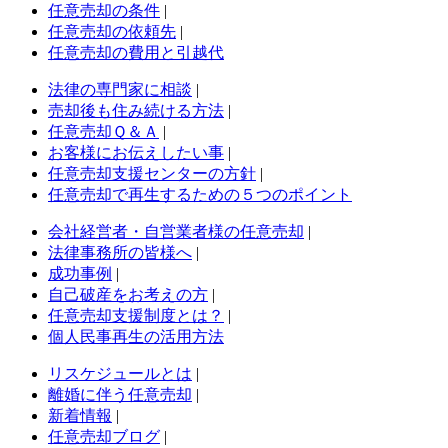
任意売却の条件
|
任意売却の依頼先
|
任意売却の費用と引越代
法律の専門家に相談
|
売却後も住み続ける方法
|
任意売却Ｑ＆Ａ
|
お客様にお伝えしたい事
|
任意売却支援センターの方針
|
任意売却で再生するための５つのポイント
会社経営者・自営業者様の任意売却
|
法律事務所の皆様へ
|
成功事例
|
自己破産をお考えの方
|
任意売却支援制度とは？
|
個人民事再生の活用方法
リスケジュールとは
|
離婚に伴う任意売却
|
新着情報
|
任意売却ブログ
|