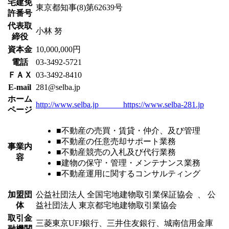
宅建免
東京都知事(8)第62639号
許番号
代表取
小林 努
締役
資本金
10,000,000円
電話
03-3492-5721
ＦＡＸ
03-3492-8410
E-mail
281@selba.jp
ホーム
http://www.selba.jp
https://www.selba-281.jp
ページ
■不動産の売買・賃貸・仲介、及び管理
■不動産の任意売却サポート業務
事業内
■不動産競売の入札及び代行業務
容
■建物の保守・管理・メンテナンス業務
■不動産運用に関するコンサルティング
加盟団
公益社団法人 全国宅地建物取引業保証協会 、 公
体
益社団法人 東京都宅地建物取引業協会
取引金
三菱東京UFJ銀行、三井住友銀行、城南信用金庫
融機関