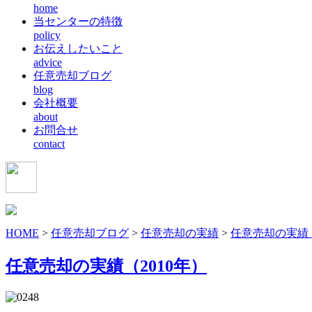
home
当センターの特徴
policy
お伝えしたいこと
advice
任意売却ブログ
blog
会社概要
about
お問合せ
contact
HOME
>
任意売却ブログ
>
任意売却の実績
>
任意売却の実績（
任意売却の実績（2010年）