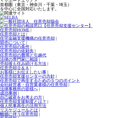
＜サポートエリア＞
首都圏（東京・神奈川・千葉・埼玉）
を中心に全国対応いたします。
任意売却HOME
|
任意売却とは
|
住宅金融支援機構の任意売却
|
競売について
|
任意売却の条件
|
任意売却の依頼先
|
任意売却の費用と引越代
法律の専門家に相談
|
売却後も住み続ける方法
|
任意売却Ｑ＆Ａ
|
お客様にお伝えしたい事
|
任意売却支援センターの方針
|
任意売却で再生するための５つのポイント
会社経営者・自営業者様の任意売却
|
法律事務所の皆様へ
|
成功事例
|
自己破産をお考えの方
|
任意売却支援制度とは？
|
個人民事再生の活用方法
リスケジュールとは
|
離婚に伴う任意売却
|