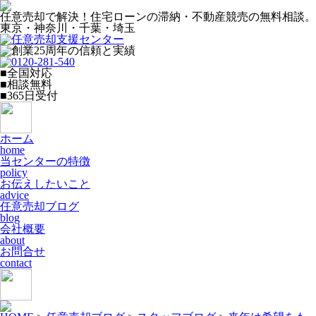
任意売却で解決！住宅ローンの滞納・不動産競売の無料相談。
東京・神奈川・千葉・埼玉
■全国対応
■相談無料
■365日受付
ホーム
home
当センターの特徴
policy
お伝えしたいこと
advice
任意売却ブログ
blog
会社概要
about
お問合せ
contact