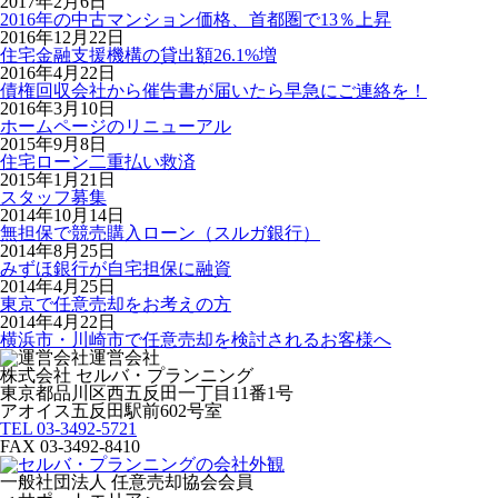
2017年2月6日
2016年の中古マンション価格、首都圏で13％上昇
2016年12月22日
住宅金融支援機構の貸出額26.1%増
2016年4月22日
債権回収会社から催告書が届いたら早急にご連絡を！
2016年3月10日
ホームページのリニューアル
2015年9月8日
住宅ローン二重払い救済
2015年1月21日
スタッフ募集
2014年10月14日
無担保で競売購入ローン（スルガ銀行）
2014年8月25日
みずほ銀行が自宅担保に融資
2014年4月25日
東京で任意売却をお考えの方
2014年4月22日
横浜市・川崎市で任意売却を検討されるお客様へ
運営会社
株式会社 セルバ・プランニング
東京都品川区西五反田一丁目11番1号
アオイス五反田駅前602号室
TEL 03-3492-5721
FAX 03-3492-8410
一般社団法人 任意売却協会会員