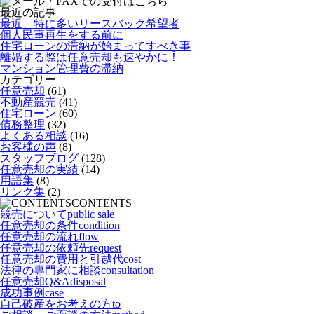
最近の記事
最近、特に多いリースバック希望者
個人民事再生をする前に
住宅ローンの滞納が始まってすべき事
離婚する際は任意売却も速やかに！
マンション管理費の滞納
カテゴリー
任意売却
(61)
不動産競売
(41)
住宅ローン
(60)
債務整理
(32)
よくある相談
(16)
お客様の声
(8)
スタッフブログ
(128)
任意売却の実績
(14)
用語集
(8)
リンク集
(2)
CONTENTS
競売について
public sale
任意売却の条件
condition
任意売却の流れ
flow
任意売却の依頼先
request
任意売却の費用と引越代
cost
法律の専門家に相談
consultation
任意売却Q&A
disposal
成功事例
case
自己破産をお考えの方
to