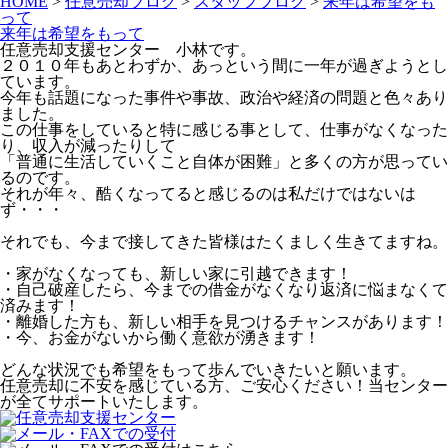
HOME
>
任意売却ブログ
>
スタッフブログ
>
来年は希望をも
って
来年は希望をもって
任意売却支援センター 小林です。
２０１０年もあとわずか、あっという間に一年が過ぎようとし
ています。
今年も話題になった事件や事故、政治や経済の問題と色々あり
ました。
この仕事をしていると特に感じる事として、仕事がなくなった
り、収入が減ったりして
「普通に生活していくこと自体が困難」と多くの方が思ってい
るのです。
それが年々、酷くなってると感じるのは私だけではないは
ず・・・
それでも、今まで接してきた皆様はたくましく生きてますね。
・家がなくなっても、新しい家に引越できます！
・自己破産したら、今までの借金がなくなり返済に悩まなくて
済みます！
・離婚した方も、新しい相手を見つけるチャンスがあります！
・今、お金がないから働く意欲が湧きます！
どんな状況でも希望をもって歩んでいきたいと願います。
任意売却に不安を感じている方、ご安心ください！当センター
が全てサポートいたします。