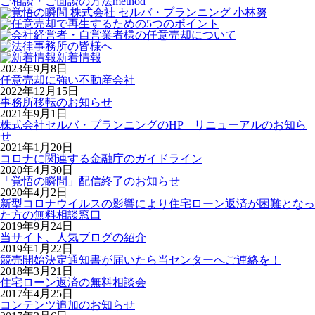
ご相談・ご面談の方法
method
新着情報
2023年9月8日
任意売却に強い不動産会社
2022年12月15日
事務所移転のお知らせ
2021年9月1日
株式会社セルバ・プランニングのHP リニューアルのお知ら
せ
2021年1月20日
コロナに関連する金融庁のガイドライン
2020年4月30日
「覚悟の瞬間」配信終了のお知らせ
2020年4月2日
新型コロナウイルスの影響により住宅ローン返済が困難となっ
た方の無料相談窓口
2019年9月24日
当サイト、人気ブログの紹介
2019年1月22日
競売開始決定通知書が届いたら当センターへご連絡を！
2018年3月21日
住宅ローン返済の無料相談会
2017年4月25日
コンテンツ追加のお知らせ