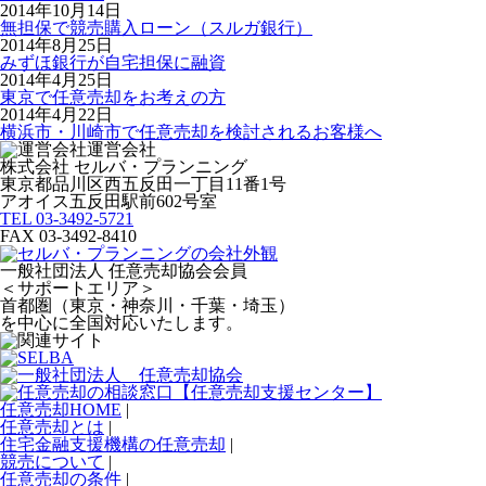
2014年10月14日
無担保で競売購入ローン（スルガ銀行）
2014年8月25日
みずほ銀行が自宅担保に融資
2014年4月25日
東京で任意売却をお考えの方
2014年4月22日
横浜市・川崎市で任意売却を検討されるお客様へ
運営会社
株式会社 セルバ・プランニング
東京都品川区西五反田一丁目11番1号
アオイス五反田駅前602号室
TEL 03-3492-5721
FAX 03-3492-8410
一般社団法人 任意売却協会会員
＜サポートエリア＞
首都圏（東京・神奈川・千葉・埼玉）
を中心に全国対応いたします。
任意売却HOME
|
任意売却とは
|
住宅金融支援機構の任意売却
|
競売について
|
任意売却の条件
|