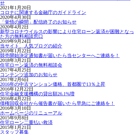
せ
2021年1月20日
コロナに関連する金融庁のガイドライン
2020年4月30日
「覚悟の瞬間」配信終了のお知らせ
2020年4月2日
新型コロナウイルスの影響により住宅ローン返済が困難となっ
た方の無料相談窓口
2019年9月24日
当サイト、人気ブログの紹介
2019年1月22日
競売開始決定通知書が届いたら当センターへご連絡を！
2018年3月21日
住宅ローン返済の無料相談会
2017年4月25日
コンテンツ追加のお知らせ
2017年2月6日
2016年の中古マンション価格、首都圏で13％上昇
2016年12月22日
住宅金融支援機構の貸出額26.1%増
2016年4月22日
債権回収会社から催告書が届いたら早急にご連絡を！
2016年3月10日
ホームページのリニューアル
2015年9月8日
住宅ローン二重払い救済
2015年1月21日
スタッフ募集