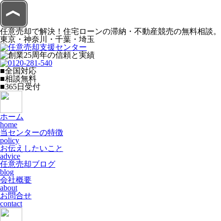
任意売却で解決！住宅ローンの滞納・不動産競売の無料相談。
東京・神奈川・千葉・埼玉
■全国対応
■相談無料
■365日受付
ホーム
home
当センターの特徴
policy
お伝えしたいこと
advice
任意売却ブログ
blog
会社概要
about
お問合せ
contact