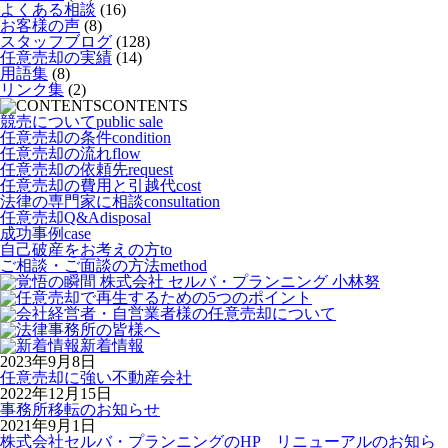
よくある相談
(16)
お客様の声
(8)
スタッフブログ
(128)
任意売却の実績
(14)
用語集
(8)
リンク集
(2)
CONTENTS
競売について
public sale
任意売却の条件
condition
任意売却の流れ
flow
任意売却の依頼先
request
任意売却の費用と引越代
cost
法律の専門家に相談
consultation
任意売却Q&A
disposal
成功事例
case
自己破産をお考えの方
to
ご相談・ご面談の方法
method
新着情報
2023年9月8日
任意売却に強い不動産会社
2022年12月15日
事務所移転のお知らせ
2021年9月1日
株式会社セルバ・プランニングのHP リニューアルのお知ら