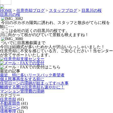
HOME
>
任意売却ブログ
>
スタッフブログ
>
目黒川の桜
目黒川の桜
今日のポカポカ陽気に誘われ、スタッフと散歩がてらに桜を
観に･･･
ここは会社の近くの目黒川の桜です。
川に向かって枝がのびていて景観も映えますね！
ついでに目黒雅叙園まで
今日は結婚式が多いためか人が沢山いらっしゃいました！
任意売却に不安を感じている方、ご安心ください！当センター
が全てサポートいたします。
最近の記事
最近、特に多いリースバック希望者
個人民事再生をする前に
住宅ローンの滞納が始まってすべき事
離婚する際は任意売却も速やかに！
マンション管理費の滞納
カテゴリー
任意売却
(61)
不動産競売
(41)
住宅ローン
(60)
債務整理
(32)