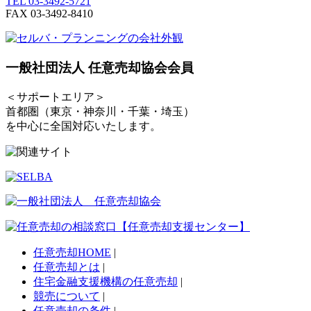
TEL 03-3492-5721
FAX 03-3492-8410
一般社団法人 任意売却協会会員
＜サポートエリア＞
首都圏（東京・神奈川・千葉・埼玉）
を中心に全国対応いたします。
任意売却HOME
|
任意売却とは
|
住宅金融支援機構の任意売却
|
競売について
|
任意売却の条件
|