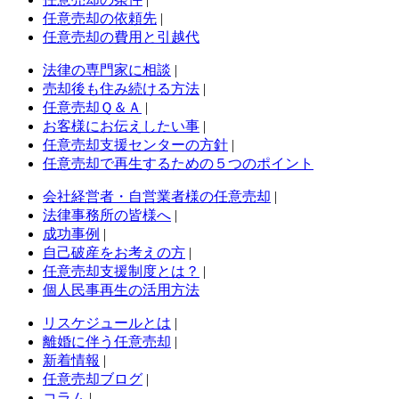
任意売却の依頼先
|
任意売却の費用と引越代
法律の専門家に相談
|
売却後も住み続ける方法
|
任意売却Ｑ＆Ａ
|
お客様にお伝えしたい事
|
任意売却支援センターの方針
|
任意売却で再生するための５つのポイント
会社経営者・自営業者様の任意売却
|
法律事務所の皆様へ
|
成功事例
|
自己破産をお考えの方
|
任意売却支援制度とは？
|
個人民事再生の活用方法
リスケジュールとは
|
離婚に伴う任意売却
|
新着情報
|
任意売却ブログ
|
コラム
|