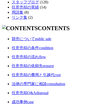
スタッフブログ
(128)
任意売却の実績
(14)
用語集
(8)
リンク集
(2)
CONTENTS
競売について
public sale
任意売却の条件
condition
任意売却の流れ
flow
任意売却の依頼先
request
任意売却の費用と引越代
cost
法律の専門家に相談
consultation
任意売却Q&A
disposal
成功事例
case