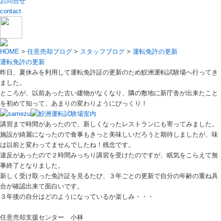
お問合せ
contact
HOME
>
任意売却ブログ
>
スタッフブログ
>
運転免許の更新
運転免許の更新
昨日、夏休みを利用して運転免許証の更新のため鮫洲運転試験場へ行ってき
ました。
ところが、以前あった古い建物がなくなり、隣の敷地に新庁舎が出来たこと
を初めて知って、あまりの変わりようにびっくり！
講習まで時間があったので、新しくなったレストランにも寄ってみました。
施設が綺麗になったので食事もきっと美味しいだろうと期待しましたが、味
は以前と変わってませんでしたね！残念です。
違反があったので２時間みっちり講習を受けたのですが、眠気をこらえて無
事終了となりました。
新しく受け取った免許証を見るたび、３年ごとの更新で自分の年齢の重ね具
合が確認出来て面白いです。
３年後の自分はどのようになっているか楽しみ・・・
任意売却支援センター 小林