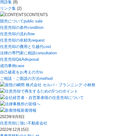
用語集
(8)
リンク集
(2)
CONTENTS
競売について
public sale
任意売却の条件
condition
任意売却の流れ
flow
任意売却の依頼先
request
任意売却の費用と引越代
cost
法律の専門家に相談
consultation
任意売却Q&A
disposal
成功事例
case
自己破産をお考えの方
to
ご相談・ご面談の方法
method
新着情報
2023年9月8日
任意売却に強い不動産会社
2022年12月15日
事務所移転のお知らせ