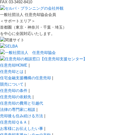
FAX 03-3492-8410
一般社団法人 任意売却協会会員
＜サポートエリア＞
首都圏（東京・神奈川・千葉・埼玉）
を中心に全国対応いたします。
任意売却HOME
|
任意売却とは
|
住宅金融支援機構の任意売却
|
競売について
|
任意売却の条件
|
任意売却の依頼先
|
任意売却の費用と引越代
法律の専門家に相談
|
売却後も住み続ける方法
|
任意売却Ｑ＆Ａ
|
お客様にお伝えしたい事
|
任意売却支援センターの方針
|