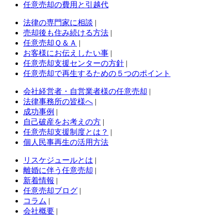
任意売却の費用と引越代
法律の専門家に相談
|
売却後も住み続ける方法
|
任意売却Ｑ＆Ａ
|
お客様にお伝えしたい事
|
任意売却支援センターの方針
|
任意売却で再生するための５つのポイント
会社経営者・自営業者様の任意売却
|
法律事務所の皆様へ
|
成功事例
|
自己破産をお考えの方
|
任意売却支援制度とは？
|
個人民事再生の活用方法
リスケジュールとは
|
離婚に伴う任意売却
|
新着情報
|
任意売却ブログ
|
コラム
|
会社概要
|