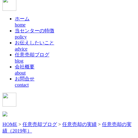
ホーム
home
当センターの特徴
policy
お伝えしたいこと
advice
任意売却ブログ
blog
会社概要
about
お問合せ
contact
HOME
>
任意売却ブログ
>
任意売却の実績
>
任意売却の実
績（2019年）