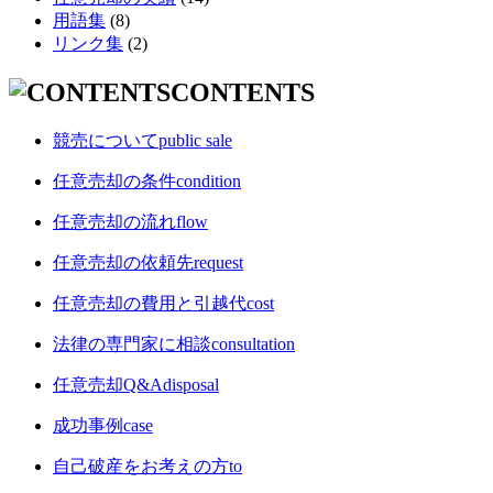
用語集
(8)
リンク集
(2)
CONTENTS
競売について
public sale
任意売却の条件
condition
任意売却の流れ
flow
任意売却の依頼先
request
任意売却の費用と引越代
cost
法律の専門家に相談
consultation
任意売却Q&A
disposal
成功事例
case
自己破産をお考えの方
to