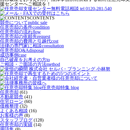
援センターへご相談を！
CONTENTS
競売について
public sale
任意売却の条件
condition
任意売却の流れ
flow
任意売却の依頼先
request
任意売却の費用と引越代
cost
法律の専門家に相談
consultation
任意売却Q&A
disposal
成功事例
case
自己破産をお考えの方
to
ご相談・ご面談の方法
method
任意売却特集 blog
任意売却
(61)
不動産競売
(41)
住宅ローン
(60)
債務整理
(32)
よくある相談
(16)
お客様の声
(8)
スタッフブログ
(128)
任意売却の実績
(14)
用語集
(8)