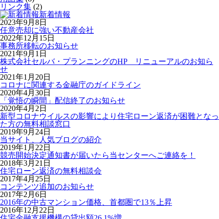
リンク集
(2)
新着情報
2023年9月8日
任意売却に強い不動産会社
2022年12月15日
事務所移転のお知らせ
2021年9月1日
株式会社セルバ・プランニングのHP リニューアルのお知ら
せ
2021年1月20日
コロナに関連する金融庁のガイドライン
2020年4月30日
「覚悟の瞬間」配信終了のお知らせ
2020年4月2日
新型コロナウイルスの影響により住宅ローン返済が困難となっ
た方の無料相談窓口
2019年9月24日
当サイト、人気ブログの紹介
2019年1月22日
競売開始決定通知書が届いたら当センターへご連絡を！
2018年3月21日
住宅ローン返済の無料相談会
2017年4月25日
コンテンツ追加のお知らせ
2017年2月6日
2016年の中古マンション価格、首都圏で13％上昇
2016年12月22日
住宅金融支援機構の貸出額26.1%増