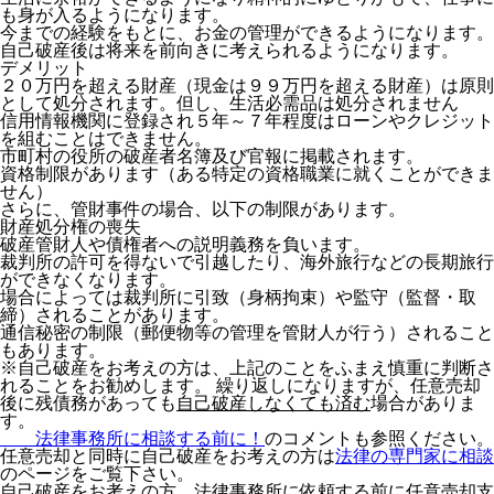
も身が入るようになります。
今までの経験をもとに、お金の管理ができるようになります。
自己破産後は将来を前向きに考えられるようになります。
デメリット
２０万円を超える財産（現金は９９万円を超える財産）は原則
として処分されます。但し、生活必需品は処分されません
信用情報機関に登録され５年～７年程度はローンやクレジット
を組むことはできません。
市町村の役所の破産者名簿及び官報に掲載されます。
資格制限があります（ある特定の資格職業に就くことができま
せん）
さらに、管財事件の場合、以下の制限があります。
財産処分権の喪失
破産管財人や債権者への説明義務を負います。
裁判所の許可を得ないで引越したり、海外旅行などの長期旅行
ができなくなります。
場合によっては裁判所に引致（身柄拘束）や監守（監督・取
締）されることがあります。
通信秘密の制限（郵便物等の管理を管財人が行う）されること
もあります。
※自己破産をお考えの方は、上記のことをふまえ慎重に判断さ
れることをお勧めします。 繰り返しになりますが、任意売却
後に残債務があ
っても
自己破産しなくても済む
場合
がありま
す。
法律事務所に相談する前に！
のコメントも参照ください。
任意売却と同時に自己破産をお考えの方は
法律の専門家に相談
のページをご覧下さい。
自己破産をお考えの方、法律事務所に依頼する前に任意売却支