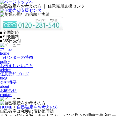
自己破産をお考えの方 ｜ 任意売却支援センター
■全国対応
■相談無料
■365日受付
ホーム
home
当センターの特徴
policy
お伝えしたいこと
advice
任意売却ブログ
blog
会社概要
about
お問合せ
contact
HOME
>
自己破産をお考えの方
自己破産は究極の債務整理法
リストラや収入減、ボーナスカットなど様々な理由で住宅ロー