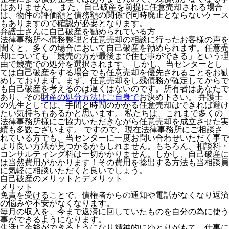
はありません。 また、自己破産を前提に任意売却される場合
は、物件の評価額と債務額の関係で同時廃止とならないケース
もありますので確認が必要となります。
弁護士さんに自己破産を勧められている方
法律事務所へ債務整理と任意売却の相談に行ったお客様の声を
聞くと、多くの場合において自己破産を勧められます。任意売
却についても「競売の方が最後まで住む事ができる」という理
由で競売での処分を選択されます。 しかし、当センターとし
ては自己破産をする場合でも任意売却を優先されることをお勧
めしております。まず、任意売却をし残債務が確定してからで
も自己破産を考えるのは遅くはないのです。所有者はあなたで
あり、その
財産の処分方法はご自身で
お決め下さい。 弁護士
の先生としては、手間と時間のかかる任意売却はできれば避け
たい気持ちもあるかと思います。 私たちは、これまで多くの
法律事務所様にご協力いただきながら任意売却を成立させた実
績も多数ございます。 ですので、現在法律事務所にご相談さ
れている方でも、当センターに一度お問い合わせいただく事で
より良い方法が見つかるかもしれません。もちろん、相談料・
コンサルティング料は一切かかりません。しかし、自己破産に
は当然費用がかかります！その費用を捻出する方法も当相談員
に気軽に相談いただくと良いでしょう。
自己破産のメリットとデメリット
メリット
免責を受けることで、債権者からの通知や電話がなくなり返済
の悩みや不安がなくなります。
毎月の収入を、今まで返済に回していたものを自分の為に使う
事ができるようになります。
生活に余裕ができるようになり精神的にゆとりがもて、仕事に