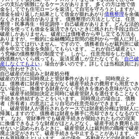
ンの支払が困難になるケースがあります。 多くの方は他で借
金をしてでも住宅ローンを返済して自宅を守ろうとしますが、
借金を繰り返した結果として借金が膨れあがり
債務整理
を余儀
なくされる場合があります。 債務整理の方法としては、任意
整理・民事再生・特定調停・自己破産があります。どんな法的
手段を使っても借金を返済できないときに残された手段は自己
破産しかありません。 破産には債権者から申し立てる方法も
ありますが、一般的に金融機関は世間の批判から一個人に対し
て申し立ては行いません。ですので、債務者自らが裁判所に破
産を申立て借金を免除してもらいます。 これが自己破産とい
う究極の債務整理の制度です。 しかし、任意売却をした後に
残債務がいくら残っても、返済見通しが立たなくても
「
自己破
産しなくてもよい
」
場合が多いのです。詳しくは当相談員にお
問い合わせ下さい。
自己破産の仕組みと財産処分権
破産の方法に同時廃止と管財事件があります。 同時廃止と
は、債務者に財産やお金がなく破産手続きの費用すら用意でき
ない場合に、換価する財産がなく手続きを進める意味がないの
で、破産手続開始決定と同時に破産管財人を選任することなく
手続きを終結することをいいます。 同時廃止の場合は、債務
者（所有者）の意志により自宅の任意売却ができます。 しか
し、破産管財人が選任されるケースでは財産処分権は管財人に
帰属しますので、債務者は財産を勝手に売却できなくなるので
す。 なお、管財事件でも破産手続きが開始されたものの現実
に換価できるような財産がほとんどなく、破産手続き費用も出
せないと認められるときに、破産管財人は裁判所の職権で破産
廃止決定がされて、破産手続きを中止することがあります。そ
れを異時廃止といいます。 その場合、不動産などの財産処分