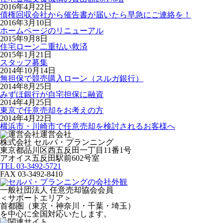
2016年4月22日
債権回収会社から催告書が届いたら早急にご連絡を！
2016年3月10日
ホームページのリニューアル
2015年9月8日
住宅ローン二重払い救済
2015年1月21日
スタッフ募集
2014年10月14日
無担保で競売購入ローン（スルガ銀行）
2014年8月25日
みずほ銀行が自宅担保に融資
2014年4月25日
東京で任意売却をお考えの方
2014年4月22日
横浜市・川崎市で任意売却を検討されるお客様へ
運営会社
株式会社 セルバ・プランニング
東京都品川区西五反田一丁目11番1号
アオイス五反田駅前602号室
TEL 03-3492-5721
FAX 03-3492-8410
一般社団法人 任意売却協会会員
＜サポートエリア＞
首都圏（東京・神奈川・千葉・埼玉）
を中心に全国対応いたします。