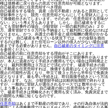
権は債務者に戻り自らの意志で任意売却が可能となります。
自己破産の前に任意売却すべき理由
自己破産をする場合、資産（自宅不動産）があると原則として
管財事件となり、競売・任意売却どちらにしても管財人によっ
て換価処分されてしまいます。そのため「任意売却する意味が
ない」という考え方もあります。 しかし、自己破産をするに
しても管財事件の場合、少額管財（一部の裁判所のみ）２０
万、通常管財で５０万円を予納金として裁判所に収めなければ
なりません。かつ、弁護士の着手金と成功報酬の費用がかかる
のです。 自己破産を考えている状況下では、その金額を捻出
するのは難しく、また住宅ローン以外の借入が少ない場合は破
産までする必要がありません。
自己破産のタイミングに注意
を参照ください。
自己破産の前に任意売却をする理由がそこにあります。
自己破産には、前記述のとおり同時廃止と管財事件があります
が、本人に資産がなく手続きの費用もでない場合は同時廃止と
なり、裁判所費用は３万ほどで済むのです。 破産手続きの前
に不動産を任意売却すれば、換価する資産はなくなるので同時
廃止の可能性が高くなり、申立て後３ヶ月から半年位で免責決
定となります。最も早い手続きは、即日面接手続きという方法
もあります。 なお、少額管財手続は比較的短期間で終わりま
すが、一般的に管財人が選任されるケースでは 数年かかって
しまう事もあります。 自己破産の前に任意売却をすること
で、破産手続きは簡略化されて費用も安く済み、免責決定まで
の期間も大幅に短くなるのです。
注意点
任意売却
はあくまで不動産の売却であり、その行為自体が法的
整理による債務整理ではありませんので、残債務がなくなる事