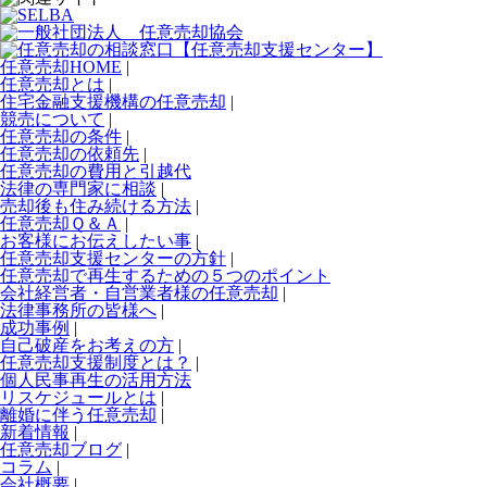
任意売却HOME
|
任意売却とは
|
住宅金融支援機構の任意売却
|
競売について
|
任意売却の条件
|
任意売却の依頼先
|
任意売却の費用と引越代
法律の専門家に相談
|
売却後も住み続ける方法
|
任意売却Ｑ＆Ａ
|
お客様にお伝えしたい事
|
任意売却支援センターの方針
|
任意売却で再生するための５つのポイント
会社経営者・自営業者様の任意売却
|
法律事務所の皆様へ
|
成功事例
|
自己破産をお考えの方
|
任意売却支援制度とは？
|
個人民事再生の活用方法
リスケジュールとは
|
離婚に伴う任意売却
|
新着情報
|
任意売却ブログ
|
コラム
|
会社概要
|