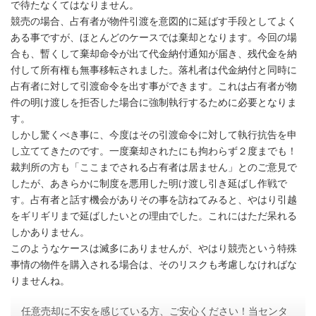
で待たなくてはなりません。
競売の場合、占有者が物件引渡を意図的に延ばす手段としてよく
ある事ですが、ほとんどのケースでは棄却となります。今回の場
合も、暫くして棄却命令が出て代金納付通知が届き、残代金を納
付して所有権も無事移転されました。落札者は代金納付と同時に
占有者に対して引渡命令を出す事ができます。これは占有者が物
件の明け渡しを拒否した場合に強制執行するために必要となりま
す。
しかし驚くべき事に、今度はその引渡命令に対して執行抗告を申
し立ててきたのです。一度棄却されたにも拘わらず２度までも！
裁判所の方も「ここまでされる占有者は居ません」とのご意見で
したが、あきらかに制度を悪用した明け渡し引き延ばし作戦で
す。占有者と話す機会がありその事を訪ねてみると、やはり引越
をギリギリまで延ばしたいとの理由でした。これにはただ呆れる
しかありません。
このようなケースは滅多にありませんが、やはり競売という特殊
事情の物件を購入される場合は、そのリスクも考慮しなければな
りませんね。
任意売却に不安を感じている方、ご安心ください！当センタ