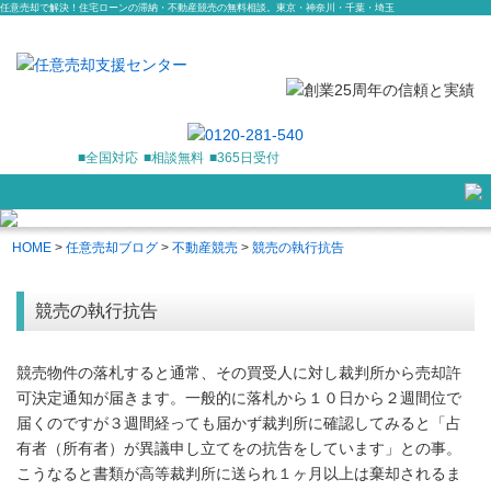
任意売却で解決！住宅ローンの滞納・不動産競売の無料相談。東京・神奈川・千葉・埼玉
■全国対応
■相談無料
■365日受付
HOME
>
任意売却ブログ
>
不動産競売
>
競売の執行抗告
競売の執行抗告
競売物件の落札すると通常、その買受人に対し裁判所から売却許
可決定通知が届きます。一般的に落札から１０日から２週間位で
届くのですが３週間経っても届かず裁判所に確認してみると「占
有者（所有者）が異議申し立てをの抗告をしています」との事。
こうなると書類が高等裁判所に送られ１ヶ月以上は棄却されるま