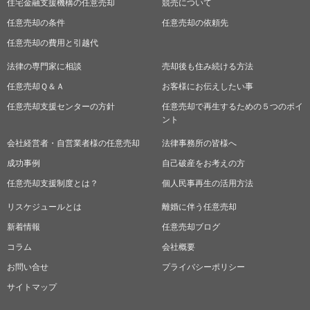
住宅金融支援機構の任意売却
横浜市・川崎市で任意売却を検討されるお客様へ
競売について
任意売却の条件
任意売却の依頼先
任意売却の費用と引越代
法律の専門家に相談
売却後も住み続ける方法
任意売却Ｑ＆Ａ
お客様にお伝えしたい事
任意売却支援センターの方針
任意売却で再生するための５つのポイ
ント
会社経営者・自営業者様の任意売却
法律事務所の皆様へ
成功事例
自己破産をお考えの方
任意売却支援制度とは？
個人民事再生の活用方法
リスケジュールとは
離婚に伴う任意売却
新着情報
任意売却ブログ
コラム
会社概要
お問い合せ
プライバシーポリシー
サイトマップ