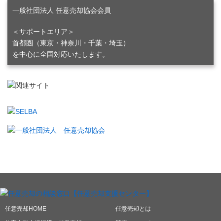
2017年2月6日
一般社団法人 任意売却協会会員
2016年の中古マンション価格、首都圏で13％上昇
2016年12月22日
＜サポートエリア＞
住宅金融支援機構の貸出額26.1%増
首都圏（東京・神奈川・千葉・埼玉）
2016年4月22日
を中心に全国対応いたします。
債権回収会社から催告書が届いたら早急にご連絡を！
2016年3月10日
ホームページのリニューアル
2015年9月8日
住宅ローン二重払い救済
2015年1月21日
スタッフ募集
2014年10月14日
無担保で競売購入ローン（スルガ銀行）
2014年8月25日
みずほ銀行が自宅担保に融資
2014年4月25日
東京で任意売却をお考えの方
任意売却HOME
任意売却とは
2014年4月22日