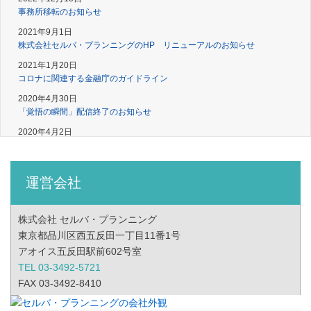
事務所移転のお知らせ
2021年9月1日
株式会社セルバ・プランニングのHP リニューアルのお知らせ
2021年1月20日
コロナに関連する金融庁のガイドライン
2020年4月30日
「覚悟の瞬間」配信終了のお知らせ
2020年4月2日
新型コロナウイルスの影響により住宅ローン返済が困難となった方の無料相
談窓口
2019年9月24日
運営会社
当サイト、人気ブログの紹介
2019年1月22日
株式会社 セルバ・プランニング
競売開始決定通知書が届いたら当センターへご連絡を！
東京都品川区西五反田一丁目11番1号
2018年3月21日
アオイス五反田駅前602号室
住宅ローン返済の無料相談会
TEL 03-3492-5721
2017年4月25日
FAX 03-3492-8410
コンテンツ追加のお知らせ