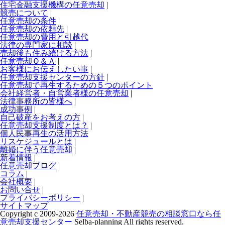
住宅金融支援機構の任意売却
|
競売について
|
任意売却の条件
|
任意売却の依頼先
|
任意売却の費用と引越代
法律の専門家に相談
|
売却後も住み続ける方法
|
任意売却Ｑ＆Ａ
|
お客様にお伝えしたい事
|
任意売却支援センターの方針
|
任意売却で再生するための５つのポイント
会社経営者・自営業者様の任意売却
|
法律事務所の皆様へ
|
成功事例
|
自己破産をお考えの方
|
任意売却支援制度とは？
|
個人民事再生の活用方法
リスケジュールとは
|
離婚に伴う任意売却
|
新着情報
|
任意売却ブログ
|
コラム
|
会社概要
|
お問い合せ
|
プライバシーポリシー
|
サイトマップ
Copyright c 2009-2026
任意売却・不動産競売の相談窓口なら任
意売却支援センター
Selba-planning All rights reserved.