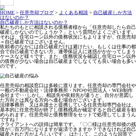
HOME
>
任意売却ブログ
>
よくある相談
>
自己破産しか方法
はないのか？
自己破産しか方法はないのか？
私たちのもとに相談される債務者様から「任意売却したら自己
破産しかないのでしょうか？」という質問がよくございます。
それは、住宅ローン以外の債務状況にもよりますが、任意売却
＝自己破産ではございません。
依頼者のなかには自己破産だけは避けたい、もしくは仕事の都
合で自己破産できない方、連帯保証人に迷惑がかかってしまう
ケースなど様々です。また、債務状況を確認し住宅ローン以外
の債務が少ない場合は自己破産までしなくても良い場合も多い
のです。
任意売却の相談窓口は多岐に渡ります。任意売却の専門会社や
一般の不動産会社・法律事務所・NPOや社団法人・WEB制作
会社まで･･･しかし、相談先や依頼先が違うと、自分が意図し
た方向とは異なる方向へ進む場合がございます。
法律事務所、又は弁護士と提携している任意売却専門会社は、
基本的に任意売却が終了し債務残高が確定すると自己破産を勧
められます。任意売却と債務整理をセットで処理してしまうん
ですね！
クライアントへの説得は簡単です。「〇〇様は任意売却後の残
債が〇百万円になりますが返済できますか？できなければ自己
破産された方がよろしいです」 はたして、このような回答で