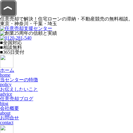
任意売却で解決！住宅ローンの滞納・不動産競売の無料相談。
東京・神奈川・千葉・埼玉
■全国対応
■相談無料
■365日受付
ホーム
home
当センターの特徴
policy
お伝えしたいこと
advice
任意売却ブログ
blog
会社概要
about
お問合せ
contact