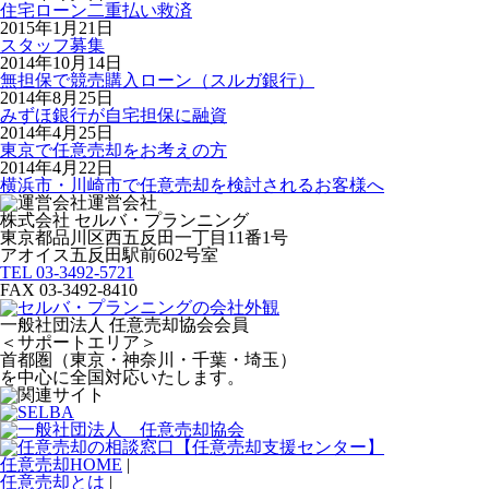
住宅ローン二重払い救済
2015年1月21日
スタッフ募集
2014年10月14日
無担保で競売購入ローン（スルガ銀行）
2014年8月25日
みずほ銀行が自宅担保に融資
2014年4月25日
東京で任意売却をお考えの方
2014年4月22日
横浜市・川崎市で任意売却を検討されるお客様へ
運営会社
株式会社 セルバ・プランニング
東京都品川区西五反田一丁目11番1号
アオイス五反田駅前602号室
TEL 03-3492-5721
FAX 03-3492-8410
一般社団法人 任意売却協会会員
＜サポートエリア＞
首都圏（東京・神奈川・千葉・埼玉）
を中心に全国対応いたします。
任意売却HOME
|
任意売却とは
|