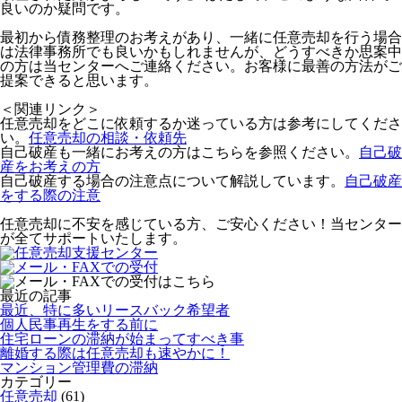
良いのか疑問です。
最初から債務整理のお考えがあり、一緒に任意売却を行う場合
は法律事務所でも良いかもしれませんが、どうすべきか思案中
の方は当センターへご連絡ください。お客様に最善の方法がご
提案できると思います。
＜関連リンク＞
任意売却をどこに依頼するか迷っている方は参考にしてくださ
い。
任意売却の相談・依頼先
自己破産も一緒にお考えの方はこちらを参照ください。
自己破
産をお考えの方
自己破産する場合の注意点について解説しています。
自己破産
をする際の注意
任意売却に不安を感じている方、ご安心ください！当センター
が全てサポートいたします。
最近の記事
最近、特に多いリースバック希望者
個人民事再生をする前に
住宅ローンの滞納が始まってすべき事
離婚する際は任意売却も速やかに！
マンション管理費の滞納
カテゴリー
任意売却
(61)