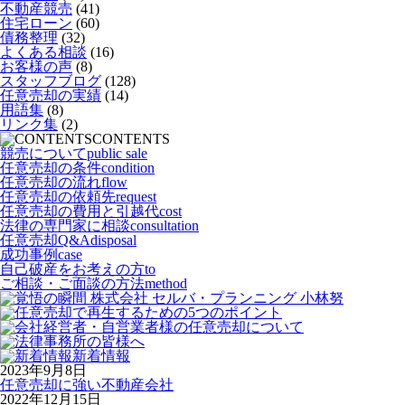
不動産競売
(41)
住宅ローン
(60)
債務整理
(32)
よくある相談
(16)
お客様の声
(8)
スタッフブログ
(128)
任意売却の実績
(14)
用語集
(8)
リンク集
(2)
CONTENTS
競売について
public sale
任意売却の条件
condition
任意売却の流れ
flow
任意売却の依頼先
request
任意売却の費用と引越代
cost
法律の専門家に相談
consultation
任意売却Q&A
disposal
成功事例
case
自己破産をお考えの方
to
ご相談・ご面談の方法
method
新着情報
2023年9月8日
任意売却に強い不動産会社
2022年12月15日