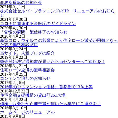
事務所移転のお知らせ
2021年9月1日
株式会社セルバ・プランニングのHP リニューアルのお知ら
せ
2021年1月20日
コロナに関連する金融庁のガイドライン
2020年4月30日
「覚悟の瞬間」配信終了のお知らせ
2020年4月2日
新型コロナウイルスの影響により住宅ローン返済が困難となっ
た方の無料相談窓口
2019年9月24日
当サイト、人気ブログの紹介
2019年1月22日
競売開始決定通知書が届いたら当センターへご連絡を！
2018年3月21日
住宅ローン返済の無料相談会
2017年4月25日
コンテンツ追加のお知らせ
2017年2月6日
2016年の中古マンション価格、首都圏で13％上昇
2016年12月22日
住宅金融支援機構の貸出額26.1%増
2016年4月22日
債権回収会社から催告書が届いたら早急にご連絡を！
2016年3月10日
ホームページのリニューアル
2015年9月8日