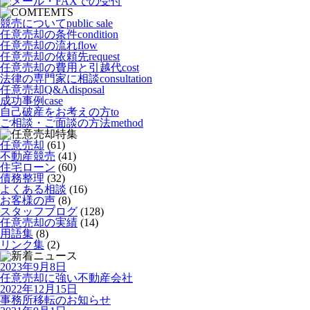
競売について
public sale
任意売却の条件
condition
任意売却の流れ
flow
任意売却の依頼先
request
任意売却の費用と引越代
cost
法律の専門家に相談
consultation
任意売却Q&A
disposal
成功事例
case
自己破産をお考えの方
to
ご相談・ご面談の方法
method
任意売却
(61)
不動産競売
(41)
住宅ローン
(60)
債務整理
(32)
よくある相談
(16)
お客様の声
(8)
スタッフブログ
(128)
任意売却の実績
(14)
用語集
(8)
リンク集
(2)
2023年9月8日
任意売却に強い不動産会社
2022年12月15日
事務所移転のお知らせ