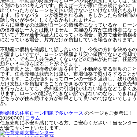
法律上、不動産の財産分与とローンの債務負担に関しては、全
く別のものの考え方です。例えば一方が家に住み続けるのに、
出ていった方がローンを支払い続けないといけない場合もあり
ます。様々なパターンが想定される為、もしかしたら金銭面の
話し合いがややこしくなるかもしれません。
さらに重要なのは誰がローンの債務者になっているか。ローン
の債務者は一人とは限りません。夫婦の片方が主債務者になっ
ていて片方が連帯保証人になっている場合、双方で連帯債務者
になっている場合、片方だけが負担している場合があります。
不動産の価格を確認して話し合いの上、今後の方針を決めるの
が望ましいですが、ローンの残額より安い値段でないと売却で
きない、でも二人共住みたくないなどの理由があれば、任意売
却という手段を取ることができます。
任意売却とは、債権者の同意を得て、不動産を売る制度のこと
です。任意売却は競売とは違い、市場価格で取引をすることが
できます。この売価をもってローンの一部を返済し、残りの額
だけ支払いを負担することができるのです。しかし、任意売却
を行ったとしても、売却後の引越代が出ない場合なども多くあ
ります。ローンの返済ができない訳ではないのなら、できれば
どちらかが住み続ける方が結果として良いのではないでしょう
か。
離婚後の住宅ローン問題で多いケース
のページもご参考に！
2016/07/07 |
コラム
任意売却に不安を感じている方、ご安心ください！当センター
が全てサポートいたします。