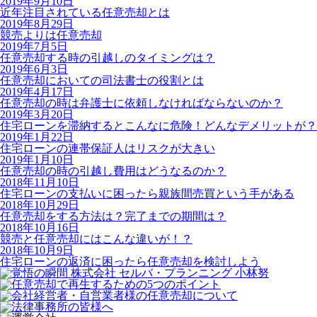
2019年9月10日
近年注目されている任意売却とは
2019年8月29日
競売よりは任意売却
2019年7月5日
任意売却する時の引越しのタイミングは？
2019年6月3日
任意売却においての司法書士の役割とは
2019年4月17日
任意売却の時は弁護士に依頼しなければならないのか？
2019年3月20日
住宅ローンを滞納するとこんなに危険！どんなデメリットが？
2019年1月22日
住宅ローンの連帯保証人はリスクが大きい
2019年1月10日
任意売却の時の引越し費用はどうなるのか？
2018年11月10日
住宅ローンの支払いに困ったら親族間売買という手がある
2018年10月29日
任意売却をする方法は？完了までの期間は？
2018年10月16日
競売と任意売却にはこんな違いが！？
2018年10月9日
住宅ローンの返済に困ったら任意売却を検討しよう