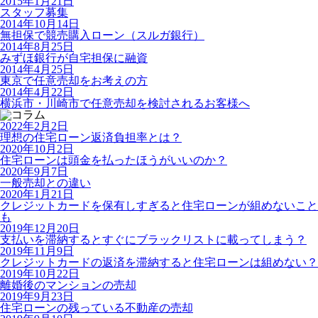
2015年1月21日
スタッフ募集
2014年10月14日
無担保で競売購入ローン（スルガ銀行）
2014年8月25日
みずほ銀行が自宅担保に融資
2014年4月25日
東京で任意売却をお考えの方
2014年4月22日
横浜市・川崎市で任意売却を検討されるお客様へ
2022年2月2日
理想の住宅ローン返済負担率とは？
2020年10月2日
住宅ローンは頭金を払ったほうがいいのか？
2020年9月7日
一般売却との違い
2020年1月21日
クレジットカードを保有しすぎると住宅ローンが組めないこと
も
2019年12月20日
支払いを滞納するとすぐにブラックリストに載ってしまう？
2019年11月9日
クレジットカードの返済を滞納すると住宅ローンは組めない？
2019年10月22日
離婚後のマンションの売却
2019年9月23日
住宅ローンの残っている不動産の売却