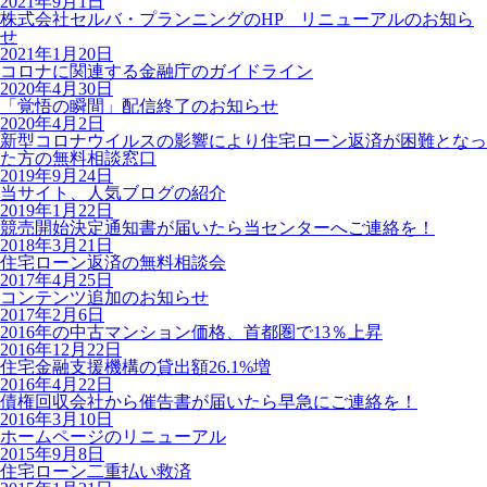
2021年9月1日
株式会社セルバ・プランニングのHP リニューアルのお知ら
せ
2021年1月20日
コロナに関連する金融庁のガイドライン
2020年4月30日
「覚悟の瞬間」配信終了のお知らせ
2020年4月2日
新型コロナウイルスの影響により住宅ローン返済が困難となっ
た方の無料相談窓口
2019年9月24日
当サイト、人気ブログの紹介
2019年1月22日
競売開始決定通知書が届いたら当センターへご連絡を！
2018年3月21日
住宅ローン返済の無料相談会
2017年4月25日
コンテンツ追加のお知らせ
2017年2月6日
2016年の中古マンション価格、首都圏で13％上昇
2016年12月22日
住宅金融支援機構の貸出額26.1%増
2016年4月22日
債権回収会社から催告書が届いたら早急にご連絡を！
2016年3月10日
ホームページのリニューアル
2015年9月8日
住宅ローン二重払い救済