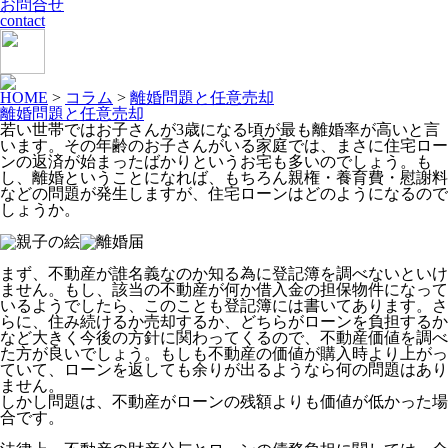
お問合せ
contact
HOME
>
コラム
>
離婚問題と任意売却
離婚問題と任意売却
若い世帯ではお子さんが3歳になる頃が最も離婚率が高いと言
います。その年齢のお子さんがいる家庭では、まさに住宅ロー
ンの返済が始まったばかりというお宅も多いのでしょう。も
し、離婚ということになれば、もちろん親権・養育費・慰謝料
などの問題が発生しますが、住宅ローンはどのようになるので
しょうか。
まず、不動産が誰名義なのか知る為に登記簿を調べないといけ
ません。もし、該当の不動産が何か借入金の担保物件になって
いるようでしたら、このことも登記簿には書いてあります。さ
らに、住み続けるか売却するか、どちらがローンを負担するか
など大きく今後の方針に関わってくるので、不動産価値を調べ
た方が良いでしょう。もしも不動産の価値が購入時より上がっ
ていて、ローンを返しても余りが出るようなら何の問題はあり
ません。
しかし問題は、不動産がローンの残額よりも価値が低かった場
合です。