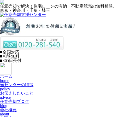
任意売却で解決！住宅ローンの滞納・不動産競売の無料相談。
東京・神奈川・千葉・埼玉
■全国対応
■相談無料
■365日受付
ホーム
home
当センターの特徴
policy
お伝えしたいこと
advice
任意売却ブログ
blog
会社概要
about