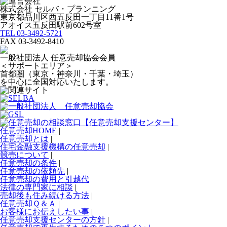
株式会社 セルバ・プランニング
東京都品川区西五反田一丁目11番1号
アオイス五反田駅前602号室
TEL 03-3492-5721
FAX 03-3492-8410
一般社団法人 任意売却協会会員
＜サポートエリア＞
首都圏（東京・神奈川・千葉・埼玉）
を中心に全国対応いたします。
任意売却HOME
|
任意売却とは
|
住宅金融支援機構の任意売却
|
競売について
|
任意売却の条件
|
任意売却の依頼先
|
任意売却の費用と引越代
法律の専門家に相談
|
売却後も住み続ける方法
|
任意売却Ｑ＆Ａ
|
お客様にお伝えしたい事
|
任意売却支援センターの方針
|